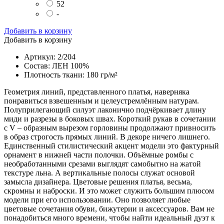
52
-
Добавить в корзину
Добавить в корзину
Артикул: 2/204
Состав: ЛЕН 100%
Плотность ткани: 180 гр/м²
Геометрия линий, представленного платья, наверняка
понравиться взвешенным и целеустремлённым натурам.
Полуприлегающий силуэт лаконично подчёркивает длину
миди и разрезы в боковых швах. Короткий рукав в сочетании
с V – образным вырезом горловины продолжают привносить
в образ строгость прямых линий. В декоре ничего лишнего.
Единственный стилистический акцент модели это фактурный
орнамент в нижней части полочки. Объёмные ромбы с
необработанными срезами выглядят самобытно на жатой
текстуре льна. А вертикальные полосы служат основой
замысла дизайнера. Цветовые решения платья, весьма,
скромны и наброски. И это может служить большим плюсом
модели при его использовании. Оно позволяет любые
цветовые сочетания обуви, бижутерии и аксессуаров. Вам не
понадобиться много времени, чтобы найти идеальный дуэт к