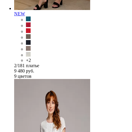
NEW
+2
2/181 платье
9 480 руб.
9 цветов