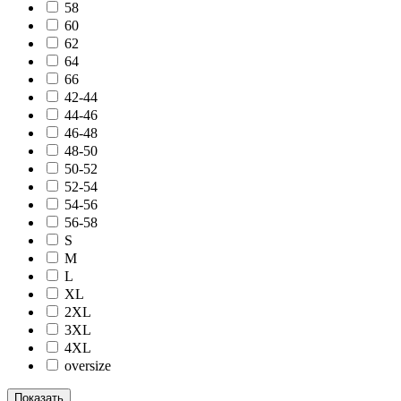
58
60
62
64
66
42-44
44-46
46-48
48-50
50-52
52-54
54-56
56-58
S
M
L
XL
2XL
3XL
4XL
oversize